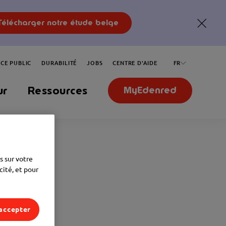
Télécharger notre étude belge
global-
close
ICE PUBLIC
DURABILITÉ
JOBS
CENTRE D'AIDE
FR
ur
Ressources
MyEdenred
s sur votre
cité, et pour
accepter