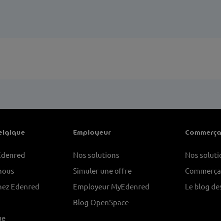
elgique
Employeur
Commerça
Edenred
Nos solutions
Nos soluti
nous
Simuler une offre
Commerça
chez Edenred
Employeur MyEdenred
Le blog d
Blog OpenSpace
ue