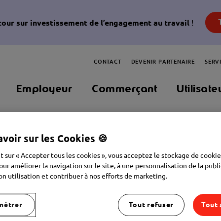
etour sur investissement de l’engagement au travail
!
CONTACT
DEVENIR PARTENAIRE
SERV
Employeur
Commerçant
Utilisate
avoir sur les Cookies 🍪
t sur « Accepter tous les cookies », vous acceptez le stockage de cookie
our améliorer la navigation sur le site, à une personnalisation de la publi
on utilisation et contribuer à nos efforts de marketing.
mètrer
Tout refuser
Tout 