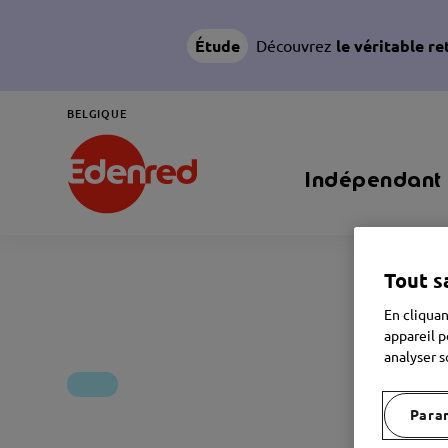
Étude
Découvrez
le véritable r
BELGIQUE
Indépendant
Tout s
En cliquan
appareil p
analyser s
Para