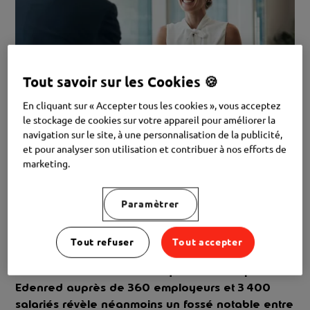
Tout savoir sur les Cookies 🍪
En cliquant sur « Accepter tous les cookies », vous acceptez
le stockage de cookies sur votre appareil pour améliorer la
navigation sur le site, à une personnalisation de la publicité,
et pour analyser son utilisation et contribuer à nos efforts de
Une enquête d’Edenred révèle un fossé entre
marketing.
les intentions des employeurs et le ressenti des
travailleurs
Paramètrer
Le bien-être mental occupe une place de plus en
Tout refuser
Tout accepter
plus importante dans le débat sociétal, y compris
au travail. Une nouvelle enquête menée par
Edenred auprès de 360 employeurs et 3 400
salariés révèle néanmoins un fossé notable entre