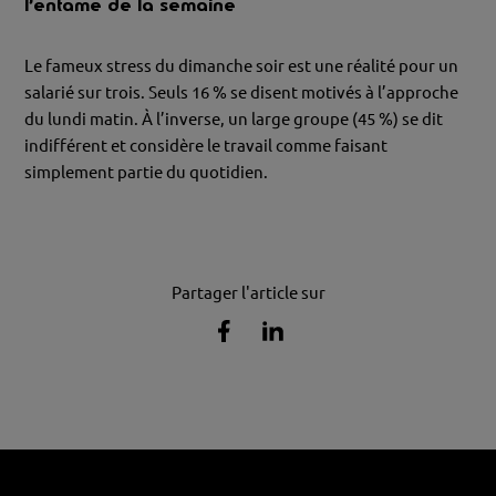
l’entame de la semaine
Le fameux stress du dimanche soir est une réalité pour un
salarié sur trois. Seuls 16 % se disent motivés à l’approche
du lundi matin. À l’inverse, un large groupe (45 %) se dit
indifférent et considère le travail comme faisant
simplement partie du quotidien.
Partager l'article sur
Partager
Partager
l'article
l'article
sur
sur
Facebook
Linkedin