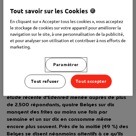
Tout savoir sur les Cookies 🍪
En cliquant sur « Accepter tous les cookies », vous acceptez
le stockage de cookies sur votre appareil pour améliorer la
navigation sur le site, à une personnalisation de la publicité,
et pour analyser son utilisation et contribuer à nos efforts de
marketing.
Paramètrer
Tout refuser
Tout accepter
Que trouve-t-on forcément dans l’assiette des
Belges
? Des frites, évidemment
! D’après une
étude récente d’Edenred menée auprès de plus
de 2.500 répondants, quatre Belges sur dix
mangent des frites au moins une fois par
semaine et un sur dix en consomme même
encore plus souvent. Près de la moitié (49 %) des
Belges se disent néanmoins attentifs à ce qu’ils