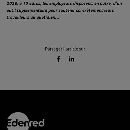
2026, à 10 euros, les employeurs disposent, en outre, d’un
outil supplémentaire pour soutenir concrètement leurs
travailleurs au quotidien.
»
Partager l'article sur
Partager
Partager
l'article
l'article
sur
sur
Facebook
Linkedin