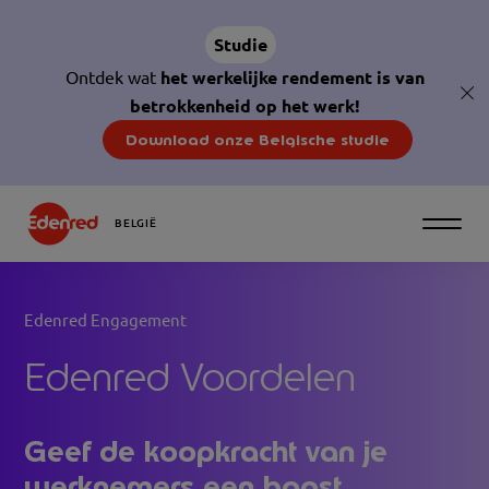
Studie
Ontdek wat
het werkelijke rendement is van
glo
betrokkenheid op het werk!
cl
Download onze Belgische studie
BELGIË
Edenred Engagement
Edenred Voordelen
Geef de koopkracht van je
werknemers een boost