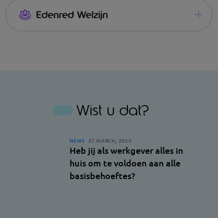
Medewerkers die altijd op de
hoogte zijn
Je medewerkers zijn je
Optimaliseer je communicatie met een gecentraliseerde
grootste troef
tool
De leuke en makkelijke welzijnsoplossing
Contact
Wist u dat?
Contact
Meer info over Edenred Communication
NEWS
27 MARCH, 2025
Heb jij als werkgever alles in
Meer info over Edenred Welzijn
huis om te voldoen aan alle
basisbehoeftes?