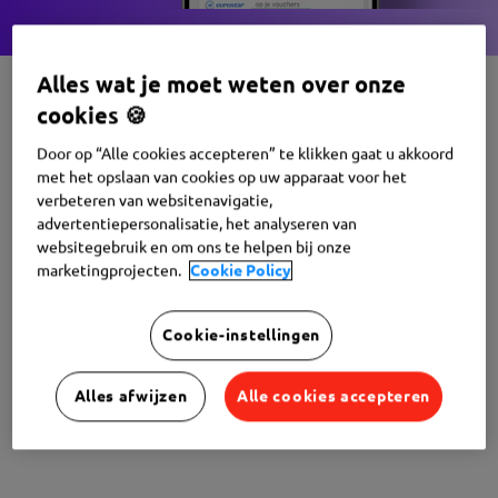
Alles wat je moet weten over onze
cookies 🍪
Door op “Alle cookies accepteren” te klikken gaat u akkoord
Stel een
opvallend
met het opslaan van cookies op uw apparaat voor het
loonpakket
samen
verbeteren van websitenavigatie,
advertentiepersonalisatie, het analyseren van
websitegebruik en om ons te helpen bij onze
Bied je teams een uniek voordeel:
de beste
marketingprojecten.
Cookie Policy
personeelskortingen
op meer dan 400 merken. Voeding,
hightech, vrije tijd … Er is voor ieder wat wils! Met een
Cookie-instellingen
besparing van gemiddeld € 1500 per jaar bied je je
medewerkers meer koopkracht en hou je hen meer dan
Alles afwijzen
Alle cookies accepteren
ooit tevreden.