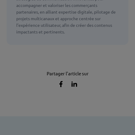
accompagner et valoriser les commerçants
partenaires, en alliant expertise digitale, pilotage de
projets multicanaux et approche centrée sur
l’expérience utilisateur, afin de créer des contenus
impactants et pertinents.
Partager l'article sur
Partager
Partager
l'article
l'article
sur
sur
Facebook
Linkedin