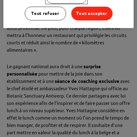
Nous remettrons plusieurs titres dans le cadre de ce
Tout refuser
Tout accepter
concours
. Ceux-ci seront décernés au niveau national, mais
aussi provincial. De plus, pour chaque région, Edenred
mettra à l’honneur un restaurant qui privilégie les circuits
courts et réduit ainsi le nombre de « kilomètres
alimentaires ».
Le gagnant national aura droit à une
surprise
personnalisée
pour mettre de la joie dans son
établissement et à une
séance de coaching exclusive
avec
le chef étoilé et ambassadeur Yves Mattagne qui officie au
Botanic Sanctuary Antwerp. Ce dernier partagera avec lui
son expérience afin de l’inspirer et de faire passer son offre
lunch à un niveau supérieur. Yves Mattagne considère en
effet le lunch comme un moment où l’on prend le temps de
bien manger, de profiter et de respirer. Il souhaite d’une
part mettre en valeur la qualité du lunch à la belge et a