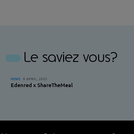
sur
sur
Facebook
Linkedin
Le saviez vous?
NEWS
8 APRIL, 2025
Edenred x ShareTheMeal