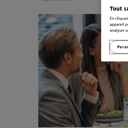
Tout s
En cliquan
appareil p
analyser s
Para