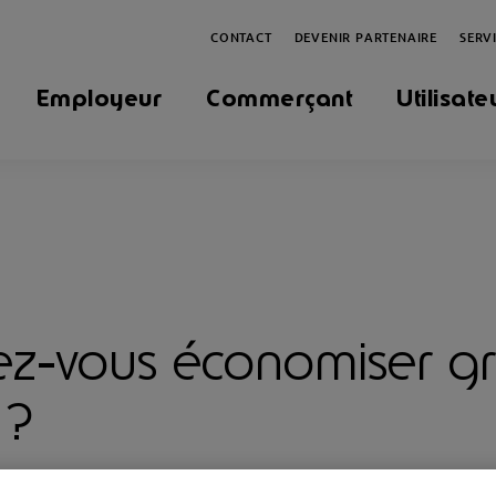
CONTACT
DEVENIR PARTENAIRE
SERV
Employeur
Commerçant
Utilisate
z-vous économiser g
 ?