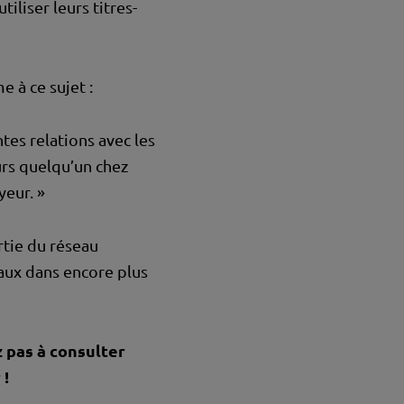
liser leurs titres-
e à ce sujet :
es relations avec les
urs quelqu’un chez
yeur. »
rtie du réseau
aux dans encore plus
 pas à consulter
 !