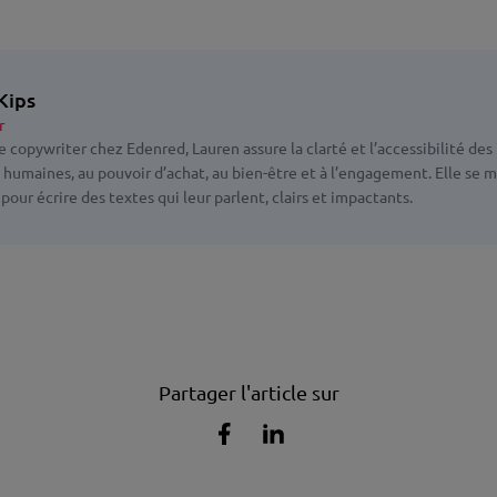
Kips
r
e copywriter chez Edenred, Lauren assure la clarté et l’accessibilité des
 humaines, au pouvoir d’achat, au bien-être et à l’engagement. Elle se m
pour écrire des textes qui leur parlent, clairs et impactants.
Partager l'article sur
Partager
Partager
l'article
l'article