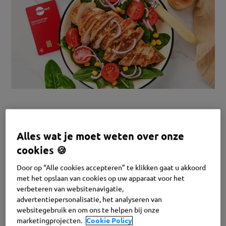
Mag je maaltijdcheques combineren met een
bedrijfsrestaurant? Wat als werknemers een
Alles wat je moet weten over onze
onkostenvergoeding krijgen voor maaltijden onderweg?
cookies 🍪
En hoe kan je de fiscale vrijstelling behouden?
Door op “Alle cookies accepteren” te klikken gaat u akkoord
met het opslaan van cookies op uw apparaat voor het
Het zijn vragen die regelmatig terugkomen die we graag
verbeteren van websitenavigatie,
voor jullie beantwoorden!
advertentiepersonalisatie, het analyseren van
websitegebruik en om ons te helpen bij onze
marketingprojecten.
Cookie Policy