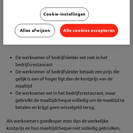
Kan je maaltijdcheques gebruiken in een
bedrijfsrestaurant?
Cookie-instellingen
Ja, maar alleen onder bepaalde voorwaarden is die
Alles afwijzen
Alle cookies accepteren
combinatie toegestaan zonder impact op de
belastingvrijstelling:
De werknemer of bedrijfsleider eet niet in het
bedrijfsrestaurant
De werknemer of bedrijfsleider betaalt een prijs die
gelijk is aan of hoger ligt dan de kostprijs van de
maaltijd
De werknemer eet in het bedrijfsrestaurant, maar
gebruikt de maaltijdcheque volledig om de maaltijd te
betalen en krijgt geen wisselgeld terug.
Als werknemers goedkoper eten dan de werkelijke
kostprijs en hun maaltijdcheque niet volledig gebruiken,