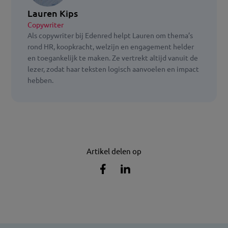
Lauren Kips
Copywriter
Als copywriter bij Edenred helpt Lauren om thema’s
rond HR, koopkracht, welzijn en engagement helder
en toegankelijk te maken. Ze vertrekt altijd vanuit de
lezer, zodat haar teksten logisch aanvoelen en impact
hebben.
Artikel delen op
Artikel
Artikel
delen
delen
op
op
Facebook
Linkedin