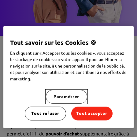
Tout savoir sur les Cookies 🍪
En cliquant sur « Accepter tous les cookies », vous acceptez
le stockage de cookies sur votre appareil pour améliorer la
Motivez
vos équipes en
navigation sur le site, à une personnalisation de la publicité,
et pour analyser son utilisation et contribuer à nos efforts de
répondant à leurs besoins
marketing.
individuels
Paramètrer
Edenred Engagement est la solution tout-en-un qui
centralise vos solutions RH pour
engager
vos
Tout refuser
Tout accepter
collaborateurs tout en leur prouvant la
valeur
qu’ils
représentent pour vous en tant qu’individu. Elle vous
permet d’offrir du
pouvoir d’achat
supplémentaire grâce à