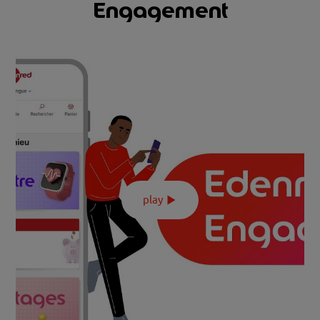
Engagement
En savoir plus
0:00
play
0:00
Maximisez l'impact de vos actions RH avec Edenred
/