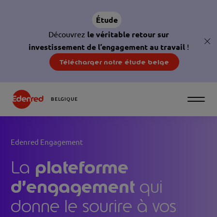
Étude
Découvrez
le véritable retour sur
glo
investissement de l’engagement au travail
!
cl
Télécharger notre étude belge
BELGIQUE
Edenred Engagement
plateforme
La
d’engagement
qui
donne le sourire à vos