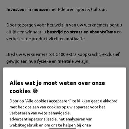
Investeer in mensen
met Edenred Sport & Cultuur.
Door te zorgen voor het welzijn van uw werknemers bent u
altijd een winnaar: u
bestrijd zo stress en absenteïsme
en
verbetert de productiviteit en motivatie.
Bied uw werknemers tot € 100 extra koopkracht, exclusief
gewijd aan hun fysieke en mentale welzijn.
Dankzij de nieuwe Edenred-kaart
uitgerust met de
Alles wat je moet weten over onze
Mastercard
technologie neemt Edenred Sport & Cultuur
cookies 🍪
een grote vlucht en kan deze in
veel meer instellingen
worden aanvaard: zwembaden, theaters, pretparken,
Door op “Alle cookies accepteren” te klikken gaat u akkoord
sporthallen, musea, … en nog veel meer!
met het opslaan van cookies op uw apparaat voor het
verbeteren van websitenavigatie,
advertentiepersonalisatie, het analyseren van
Bestellen
Contact
websitegebruik en om ons te helpen bij onze