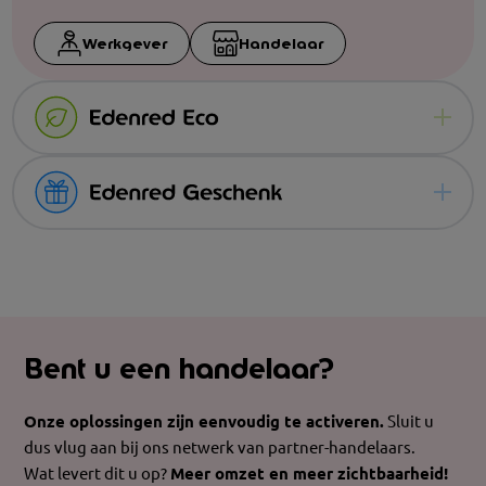
Werkgever
Handelaar
De vreugde van impact maken met Edenred
Eco.
Voor zowel werknemers als zelfstandige bedrijfsleiders
De cadeaubon voor
elke smaak
is de
ecocheque een praktische manier
om in te spelen
Aan mogelijkheden geen gebrek om uw
medewerkers
op de groeiende wens van werknemers
om een
of zakenrelaties
extra te verwennen. Laat hen zelf iets
ecologisch verantwoorde consumptie te bevorderen.
kiezen waar ze
echt iets aan hebben.
Bent u een handelaar?
Word klant
Onze oplossingen zijn eenvoudig te activeren.
Sluit u
Word klant
dus vlug aan bij ons netwerk van partner-handelaars.
Wat levert dit u op?
Meer omzet en meer zichtbaarheid!