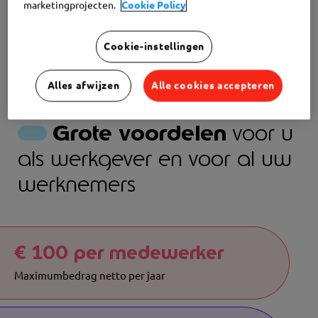
marketingprojecten.
Cookie Policy
Cookie-instellingen
Alles afwijzen
Alle cookies accepteren
Grote voordelen
voor u
als werkgever en voor al uw
werknemers
€ 100 per medewerker
Maximumbedrag netto per jaar