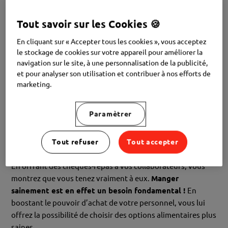
Tout savoir sur les Cookies 🍪
En cliquant sur « Accepter tous les cookies », vous acceptez
Vous n’offrez pas (encore) de chèques-repas à vos
le stockage de cookies sur votre appareil pour améliorer la
collaborateurs ? C’est dommage, car vous passez à côté
navigation sur le site, à une personnalisation de la publicité,
de nombreux avantages ! Dans cet article, nous
et pour analyser son utilisation et contribuer à nos efforts de
marketing.
dévoilons un coin du voile
😊
Paramètrer
Erreur 1 : vous sous-estimez l’impact sur
la motivation de vos collaborateurs
Tout refuser
Tout accepter
En offrant des chèques-repas à vos collaborateurs, vous
montrez que vous tenez vraiment à eux.
Manger
sainement est en effet un besoin fondamental !
En
boostant le pouvoir d’achat de votre personnel, vous lui
offrez la possibilité de choisir des options alimentaires plus
saines.