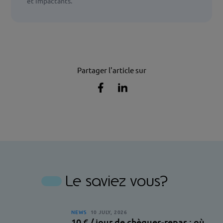
et impactants.
Partager l'article sur
Partager
Partager
l'article
l'article
sur
sur
Facebook
Linkedin
Le saviez vous?
NEWS
10 JULY, 2026
10 € / jour de chèques-repas : où