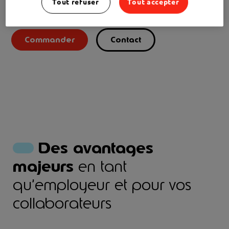
Tout refuser
Tout accepter
sur
Google Pay
et
Apple Pay
.
Commander
Contact
Des avantages
majeurs
en tant
qu’employeur et pour vos
collaborateurs