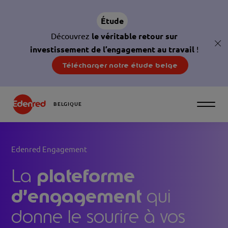
Étude
Découvrez
le véritable retour sur
glo
investissement de l’engagement au travail
!
cl
Télécharger notre étude belge
BELGIQUE
Edenred Engagement
plateforme
La
d’engagement
qui
donne le sourire à vos