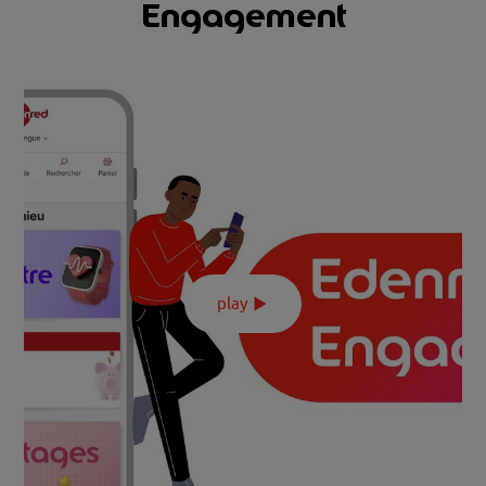
Engagement
En savoir plus
0:00
play
0:00
Maximisez l'impact de vos actions RH avec Edenred
/