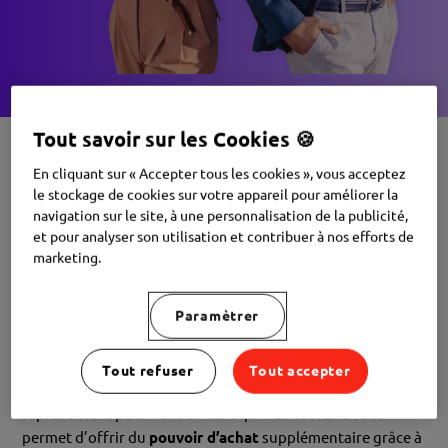
Tout savoir sur les Cookies 🍪
En cliquant sur « Accepter tous les cookies », vous acceptez
le stockage de cookies sur votre appareil pour améliorer la
Motivez
vos équipes en
navigation sur le site, à une personnalisation de la publicité,
et pour analyser son utilisation et contribuer à nos efforts de
répondant à leurs besoins
marketing.
individuels
Paramètrer
Edenred Engagement est la solution tout-en-un qui
centralise vos solutions RH pour
engager
vos
Tout refuser
Tout accepter
collaborateurs tout en leur prouvant la
valeur
qu’ils
représentent pour vous en tant qu’individu. Elle vous
permet d’offrir du
pouvoir d’achat
supplémentaire grâce à